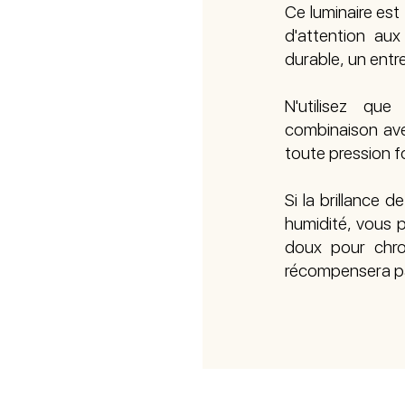
Ce luminaire est
d'attention aux 
durable, un entr
N'utilisez qu
combinaison ave
toute pression f
Si la brillance 
humidité, vous p
doux pour chro
récompensera pa
ALES
© 2022 - ART DECO
PROTECTIO