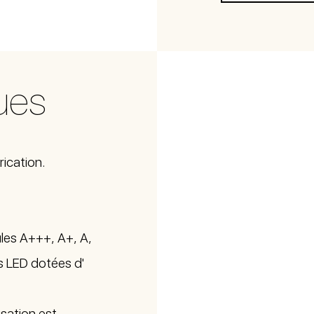
ues
rication.
les A+++, A+, A,
es LED dotées d'
isation est