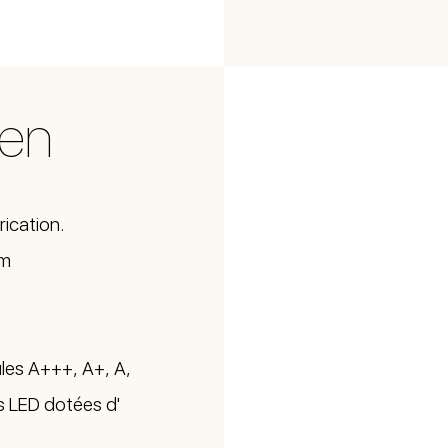
nen
rication.
cm
les A+++, A+, A,
es LED dotées d'