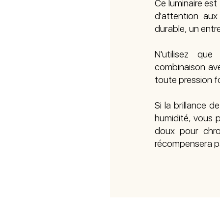
Ce luminaire est
d'attention aux 
durable, un entr
N'utilisez qu
combinaison ave
toute pression f
Si la brillance 
humidité, vous p
doux pour chro
récompensera pa
ALES
© 2022 - ART DECO
PROTECTIO