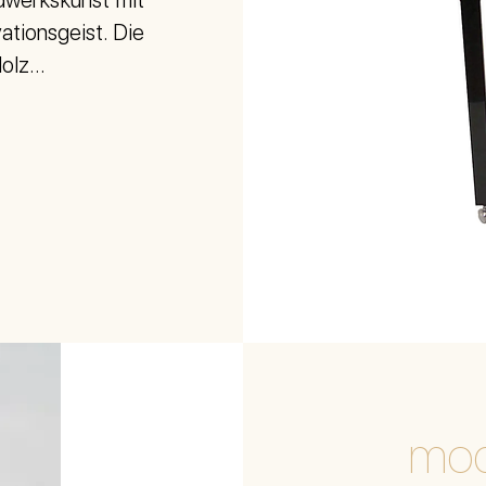
ndwerkskunst mit
ationsgeist. Die
lz...
mod