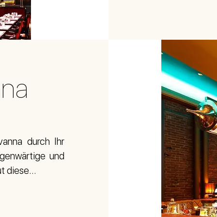
nna
vanna durch Ihr
egenwärtige und
 diese...