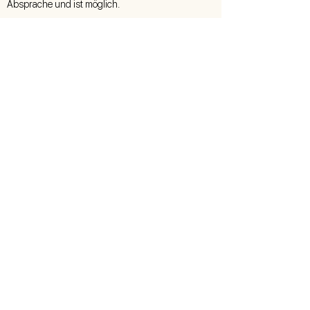
Absprache und ist möglich.
Pflegehinweise
Diese Leuchte ist in aufwendiger und
sorgfältiger Handarbeit entstanden. Damit sie
Ihnen dauerhaft Freude bereitet, ist die richtige
Pflege unabdingbar.